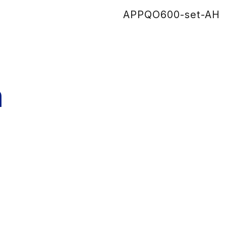
APPQO600-set
n