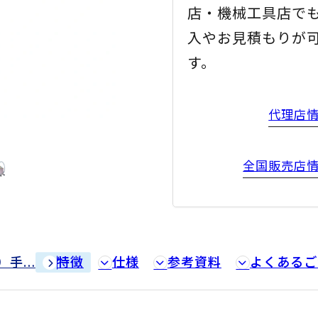
店・機械工具店で
入やお見積もりが
す。
代理店
）
全国販売店
特徴
仕様
参考資料
よくあるご
）手…