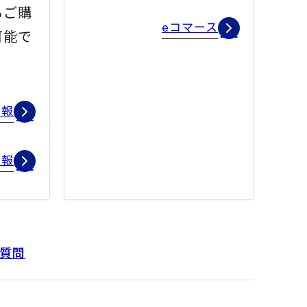
もご購
eコマース
可能で
情報
情報
質問