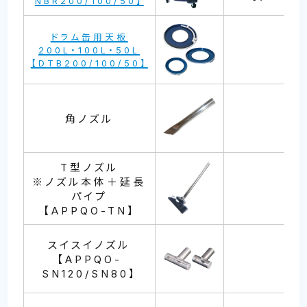
NBR200/100/50】
ドラム缶用天板
200L・100L・50L
【DTB200/100/50】
角ノズル
T型ノズル
※ノズル本体＋延長
パイプ
【APPQO-TN】
スイスイノズル
【APPQO-
SN120/SN80】