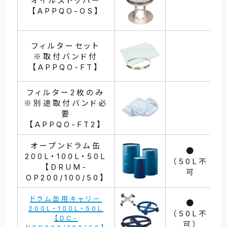
オイルストッパー
【APPQO-OS】
フィルターセット
※取付バンド付
【APPQO-FT】
フィルター2枚のみ
※別途取付バンド必
要
【APPQO-FT2】
オープンドラム缶
●
200L・100L・50L
（50L不
【DRUM-
可
OP200/100/50】
ドラム缶用キャリー
●
200L・100L・50L
（50L不
【DC-
可）