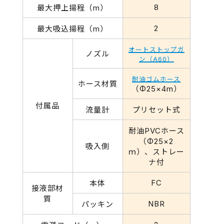
8
最大押上揚程（m）
2
最大吸込揚程（m）
オートストップガ
ノズル
ン（A60）
耐油ゴムホース
ホース材質
（Φ25×4m）
付属品
流量計
プリセット式
耐油PVCホース
（Φ25×2
吸入側
ｍ）、ストレー
ナ付
FC
本体
接液部材
質
NBR
パッキン