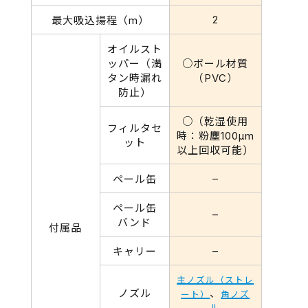
2
最大吸込揚程（m）
オイルスト
ッパー（満
○ボール材質
タン時漏れ
（PVC）
防止）
○（乾湿使用
フィルタセ
時：粉塵100μm
ット
以上回収可能）
–
ペール缶
ペール缶
–
バンド
付属品
–
キャリー
主ノズル（ストレ
ノズル
、
ート）
角ノズ
ル