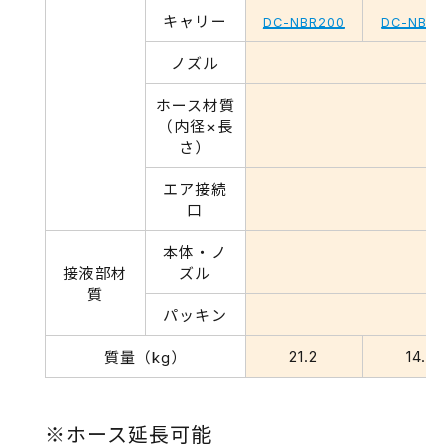
キャリー
DC-NBR200
DC-NBR1
ノズル
主
ホース材質
（内径×長
さ）
エア接続
口
本体・ノ
接液部材
ズル
質
パッキン
21.2
14.0
質量（kg）
※ホース延長可能