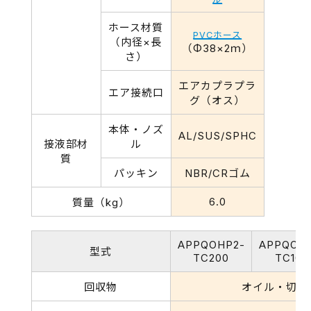
ホース材質
PVCホース
（内径×長
（Φ38×2ｍ）
さ）
エアカプラプラ
エア接続口
グ（オス）
本体・ノズ
AL/SUS/SPHC
接液部材
ル
質
パッキン
NBR/CRゴム
6.0
質量（kg）
APPQOHP2-
APPQOH
型式
TC200
TC100
回収物
オイル・切削油