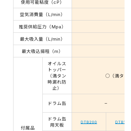
使用可能粘度（cP）
空気消費量（L/min）
推奨供給圧力（Mpa）
最大吸入量（L/min）
最大吸込揚程（m）
オイルス
トッパー
（満タン
○（満タン時
時漏れ防
止）
–
ドラム缶
ドラム缶
DTB200
DTB100
用天板
付属品