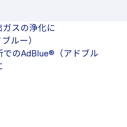
出ガスの浄化に
アドブルー）
でのAdBlue®（アドブル
に