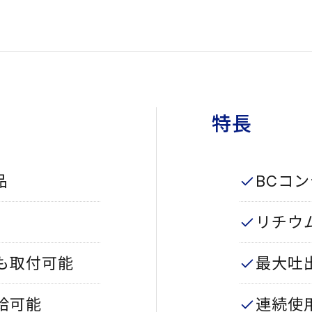
特長
品
BCコ
リチウ
も取付可能
最大吐出
給可能
連続使用