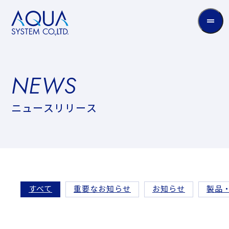
AQUA
System
CO.LTD
NEWS
N
E
W
S
ニ
ニ
ュ
ー
ス
リ
リ
ー
ス
ュ
ー
ス
リ
すべて
重要なお知らせ
お知らせ
製品
リ
ー