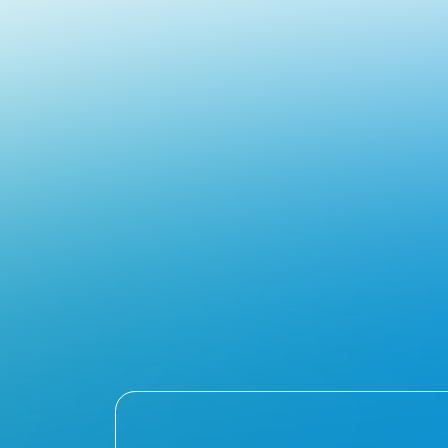
AQUA
System
CO.LTD