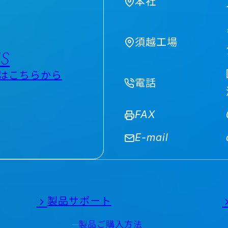
本社
須越工場
US
はこちらから
電話
FAX
E-mail
製品サポート
製品ご購入方法