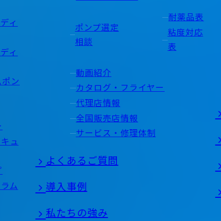
耐薬品表
ンディ
ポンプ選定
粘度対応
相談
表
ンディ
動画紹介
ムポン
カタログ・フライヤー
代理店情報
全国販売店情報
ー
サービス・修理体制
バキュ
よくあるご質問
プ
フラム
導入事例
私たちの強み