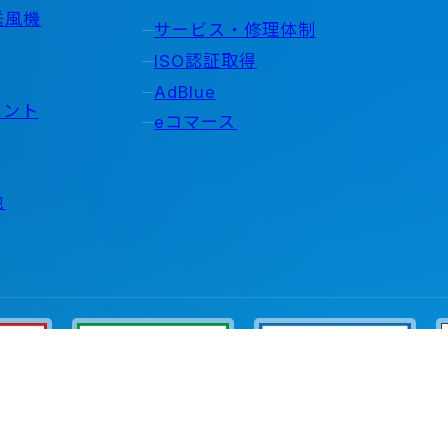
送風機
サービス・修理体制
ISO認証取得
AdBlue
ョント
eコマース
他