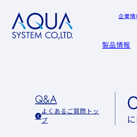
企業情
AQUA
System
CO.LTD
製品情報
Q&A
よくあるご質問トッ
に
プ