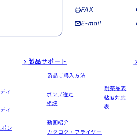
FAX
E-mail
製品サポート
製品ご購入方法
耐薬品表
ンディ
ポンプ選定
粘度対応
相談
表
ンディ
動画紹介
ムポン
カタログ・フライヤー