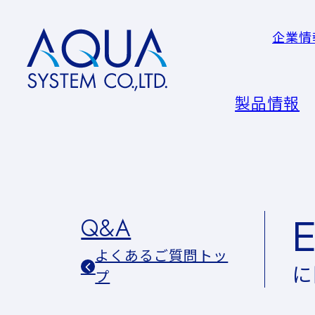
企業情
AQUA
System
CO.LTD
製品情報
Q&A
よくあるご質問トッ
に
プ