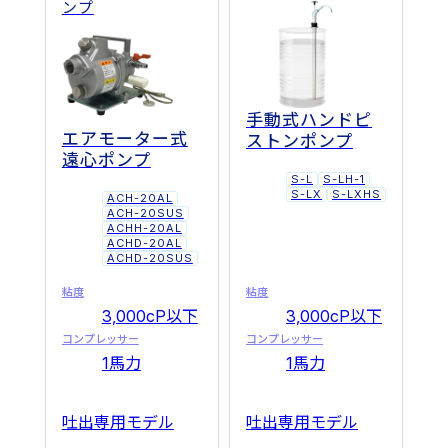
ンプ
手動式ハンドピ
エアモーター式
ストンポンプ
遠心ポンプ
S-L
S-LH-1
S-LX
S-LXHS
ACH-20AL
ACH-20SUS
ACHH-20AL
ACHD-20AL
ACHD-20SUS
粘度
粘度
3,000cP以下
3,000cP以下
コンプレッサー
コンプレッサー
1馬力
1馬力
吐出専用モデル
吐出専用モデル