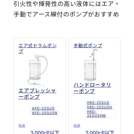
引火性や揮発性の高い液体にはエア・
ー
手動でアース線付のポンプがおすすめ
ズ】
エ
タ
エア式ドラムポン
手動式ポンプ
プ
ノ
ー
ル・
IPA・
ハンドロータリ
エアプレッシャ
ーポンプ
次
ーポンプ
HRD-25SUS
亜
HRD-25SUSH
APD-20SUS
HRD-
APD-20SUSN
塩
25SUSHM
粘度
粘度
素
3,000cP以下
3,000cP以下