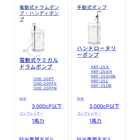
け
電動式ドラムポン
手動式ポンプ
に
プ・ハンディポン
プ
ハンドロータリ
ーポンプ
電動式ケミカル
ドラムポンプ
HRP-25Ⅲ
HRP-25ⅢH
HRP-25ⅢHM
CHD-20PP
HRP-25Z
CHD-20PPV
HRP-25ZM
CHD-20PPN
粘度
粘度
3,000cP以下
3,000cP以下
コンプレッサー
コンプレッサー
1馬力
1馬力
吐出専用モデル
吐出専用モデル