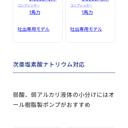
酸
コンプレッサー
コンプレッサー
1馬力
1馬力
ナ
ト
吐出専用モデル
吐出専用モデル
リ
ウ
ム
次亜塩素酸ナトリウム対応
etc
移
送
弱酸、弱アルカリ液体の小分けにはオ
と
ール樹脂製ポンプがおすすめ
小
分