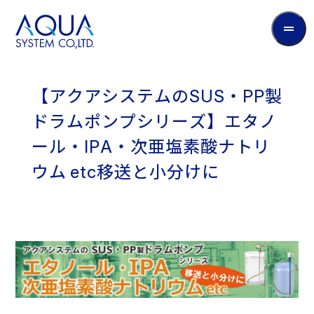
AQUA
System
CO.LTD
【
ア
ク
ア
シ
ス
テ
ム
の
S
U
S
・
P
P
製
ド
ラ
ム
ポ
ン
プ
シ
リ
ー
ズ
】
エ
タ
ノ
ー
ル
・
I
P
A
・
次
亜
塩
素
酸
ナ
ト
リ
【ア
ウ
ム
e
t
c
移
送
と
小
分
け
に
ク
ア
シ
ス
テ