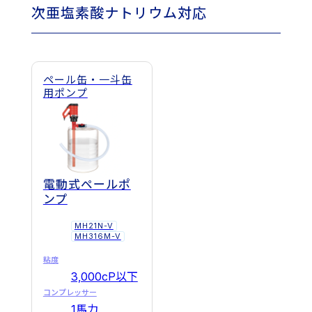
次亜塩素酸ナトリウム対応
ペール缶・一斗缶
用ポンプ
電動式ペールポ
ンプ
MH21N-V
MH316M-V
粘度
3,000cP以下
コンプレッサー
1馬力