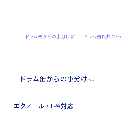
ム
の
SUS・
PP
ドラム缶からの小分けに
ドラム缶以外からの小
製
ド
ラ
ム
ドラム缶からの小分けに
ポ
ン
エタノール・IPA対応
プ
シ
リ