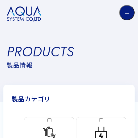
AQUA
System
CO.LTD
PRODUCT
P
R
O
D
U
C
T
S
製
製
品
情
報
品
情
報
製品カテゴリ