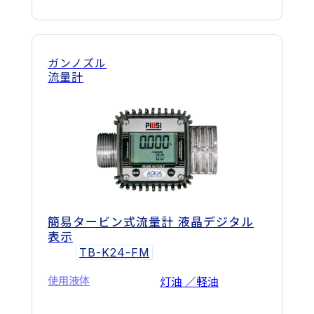
ガンノズル
流量計
簡易タービン式流量計 液晶デジタル
表示
TB-K24-FM
使用液体
灯油 ／軽油