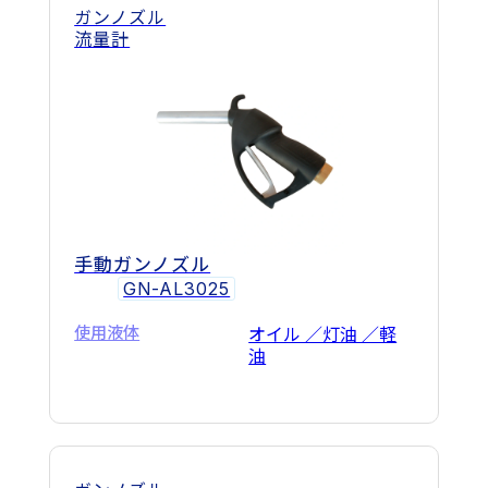
ガンノズル
流量計
手動ガンノズル
GN-AL3025
使用液体
オイル ／灯油 ／軽
油