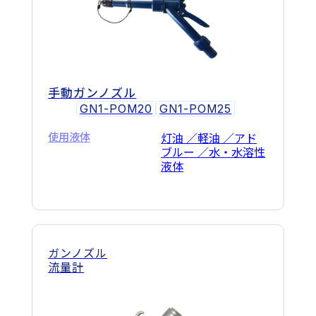
手動ガンノズル
GN1-POM20
GN1-POM25
使用液体
灯油 ／軽油 ／アド
ブルー ／水・水溶性
液体
ガンノズル
流量計