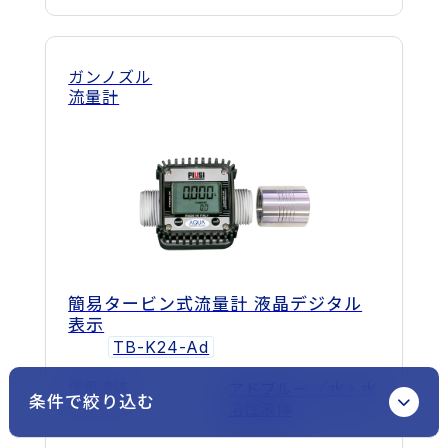
ガンノズル
流量計
簡易タービン式流量計 液晶デジタル
表示
TB-K24-Ad
使用液体
アドブルー ／水・水
条件で絞り込む
溶性液体