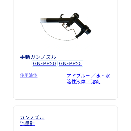
手動ガンノズル
GN-PP20
GN-PP25
使用液体
アドブルー ／水・水
溶性液体 ／溶剤
ガンノズル
流量計