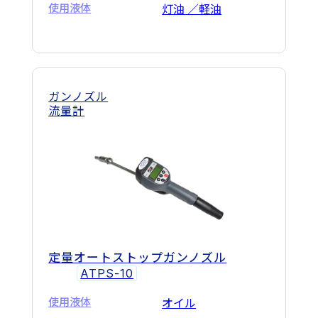
使用液体
灯油 ／軽油
ガンノズル
流量計
定量オートストップガンノズル
ATPS-10
使用液体
オイル