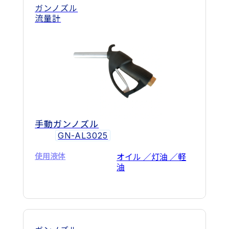
ガンノズル
流量計
手動ガンノズル
GN-AL3025
使用液体
オイル ／灯油 ／軽
油