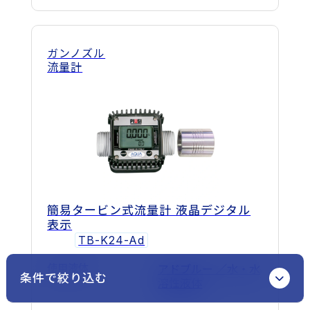
ガンノズル
流量計
簡易タービン式流量計 液晶デジタル
表示
TB-K24-Ad
使用液体
アドブルー ／水・水
条件で絞り込む
溶性液体