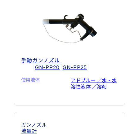
手動ガンノズル
GN-PP20
GN-PP25
使用液体
アドブルー ／水・水
溶性液体 ／溶剤
ガンノズル
流量計