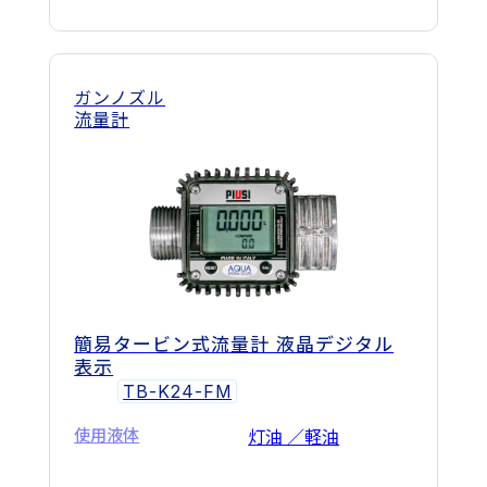
ガンノズル
流量計
簡易タービン式流量計 液晶デジタル
表示
TB-K24-FM
使用液体
灯油 ／軽油