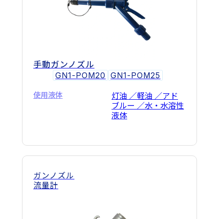
手動ガンノズル
GN1-POM20
GN1-POM25
使用液体
灯油 ／軽油 ／アド
ブルー ／水・水溶性
液体
ガンノズル
流量計