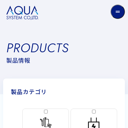
AQUA
System
CO.LTD
PRODUCT
P
R
O
D
U
C
T
S
製
製
品
情
報
品
情
報
製品カテゴリ