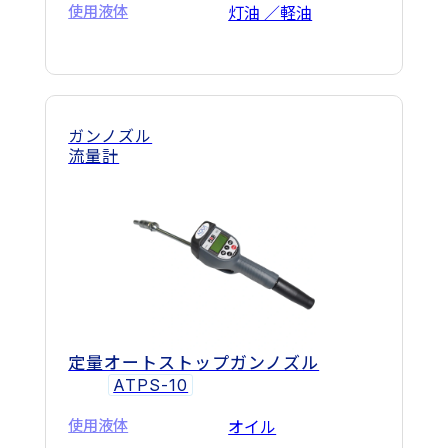
使用液体
灯油 ／軽油
ガンノズル
流量計
定量オートストップガンノズル
ATPS-10
使用液体
オイル