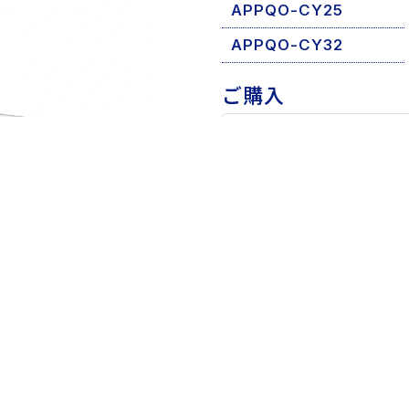
APPQO-CY25
APPQO-CY32
ご購入
代理店、全国
店
全国の代理店でご
可能です。また、
店・機械工具店で
入やお見積もりが
す。