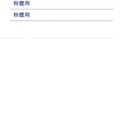
粉塵用
粉塵用
販売
ネット販売
直営のオンラインショップや
楽天、Yahoo、Amazonの各
購入が
ECサイトでも販売しており
ます
販売
もご購
eコマース
可能で