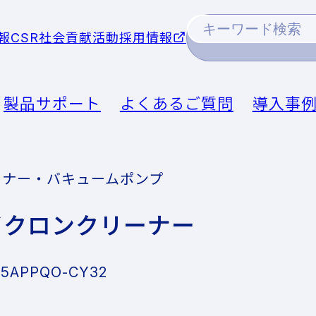
報
CSR社会貢献活動
採用情報
製品サポート
よくあるご質問
導入事
ーナー・バキュームポンプ
イクロンクリーナー
25
APPQO-CY32