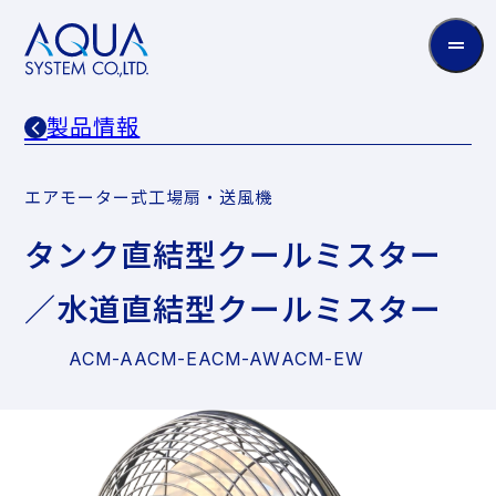
AQUA
System
CO.LTD
製品情報
エアモーター式工場扇・送風機
タンク直結型クールミスター
／水道直結型クールミスター
ACM-A
ACM-E
ACM-AW
ACM-EW