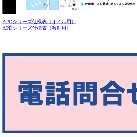
APDシリーズ仕様表（オイル用）
APDシリーズ仕様表（溶剤用）
[wc_row][wc_column size=”one-third” position=”first”]