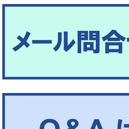
[/wc_column][wc_column size=”one-third”]
[/wc_column][wc_column size=”one-third”
position=”last”]