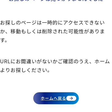
N
探
F
し
お探しのページは一時的にアクセスできない
の
か、移動もしくは削除された可能性がありま
ペ
す。
ー
ジ
は
URLにお間違いがないかご確認のうえ、ホーム
見
よりお探しください。
つ
か
り
ホームへ戻る
ま