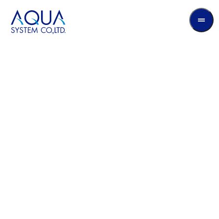
AQUA
System
CO.LTD