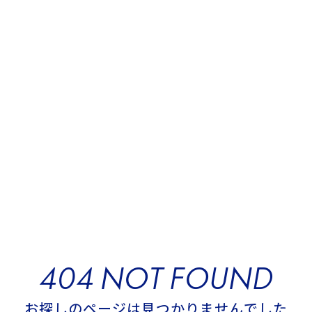
40
4
0
4
N
O
T
F
O
U
N
D
お
お
探
し
の
ペ
ー
ジ
は
見
つ
か
り
ま
せ
ん
で
し
た