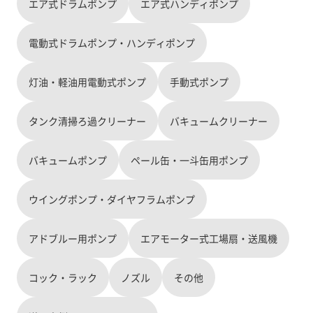
エア式ドラムポンプ
エア式ハンディポンプ
す。ドラム缶に差し込み、スイッチを押すだけの
商品として、廃食用油や廃液など回収容器からド
電動式ドラムポンプ・ハンディポンプ
ラム缶に移し入れる際に使用するもの。従来は缶
を傾けたり、覗き込むなど。これまでライトで缶
内を照らしたり、叩いたりしていた作業を効率化
灯油・軽油用電動式ポンプ
手動式ポンプ
する。投入作業を中断することなく、測定できる
商品としてご掲載頂いております。 是非ご覧くだ
さい！
タンク清掃ろ過クリーナー
バキュームクリーナー
バキュームポンプ
ペール缶・一斗缶用ポンプ
ウイングポンプ・ダイヤフラムポンプ
アドブルー用ポンプ
エアモーター式工場扇・送風機
コック・ラック
ノズル
その他