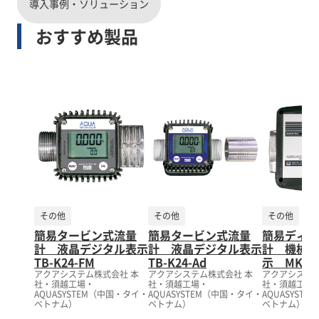
導入事例・ソリューション
おすすめ製品
その他
その他
その他
簡易タービン式流量
簡易タービン式流量
簡易ディス
計 液晶デジタル表示
計 液晶デジタル表示
計 機械デ
TB-K24-FM
TB-K24-Ad
示 MK33-
アクアシステム株式会社 本
アクアシステム株式会社 本
アクアシステム
社・須越工場・
社・須越工場・
社・須越工場
AQUASYSTEM（中国・タイ・
AQUASYSTEM（中国・タイ・
AQUASYST
ベトナム）
ベトナム）
ベトナム）