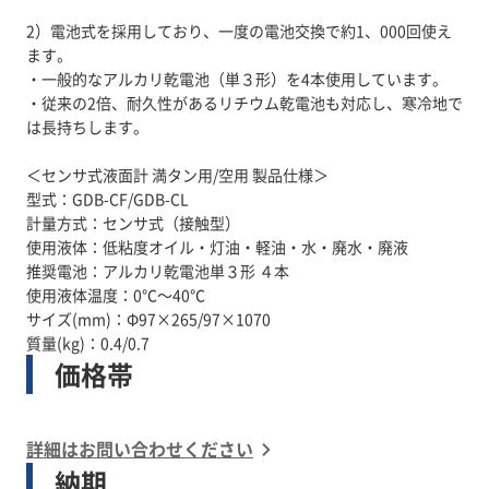
2）電池式を採用しており、一度の電池交換で約1、000回使え
ます。
・一般的なアルカリ乾電池（単３形）を4本使用しています。
・従来の2倍、耐久性があるリチウム乾電池も対応し、寒冷地で
は長持ちします。
＜センサ式液面計 満タン用/空用 製品仕様＞
型式：GDB-CF/GDB-CL
計量方式：センサ式（接触型）
使用液体：低粘度オイル・灯油・軽油・水・廃水・廃液
推奨電池：アルカリ乾電池単３形 ４本
使用液体温度：0℃～40℃
サイズ(mm)：Φ97×265/97×1070
質量(kg)：0.4/0.7
価格帯
詳細はお問い合わせください
納期