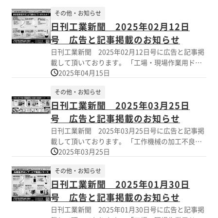
その他・お知らせ
日刊工業新聞 2025年02月12日
号 広告と記事掲載のお知らせ
日刊工業新聞 2025年02月12日号に広告と記事掲
載して頂いております。 「工場・現場作業用ドラ
2025年04月15日
ムポンプ品揃えNO.1トップメーカーのご提案 液
体を移送することで満足していませんか？」とい
その他・お知らせ
う記事で灯油・軽油用の電動式ドラムポンプ
日刊工業新聞 2025年03月25日
（TDP1シリーズ）・オイル用エア式ドラムポンプ
（APD-20ATNB）・シンナーやアセトン、アルコ
号 広告と記事掲載のお知らせ
ール用エア式・電動式ドラムポンプ（CHD1シリー
日刊工業新聞 2025年03月25日号に広告と記事掲
ズ）液体管理用（センサ式液面計・エア式液面
載して頂いております。 「工作機械の加工不良を
計・レーザー式液面計）GDB、GDA、GDEシリー
2025年03月25日
劇的改善 コスト削減＆環境対策もバッチリ！」
ズも掲載頂いております。 合わせて、会社の説明
という記事で工作機械の清掃を弊社の商品で一元
記事をご掲載頂いております。今後も顧客様の要
その他・お知らせ
で行える情報を掲載しております。大容量クリー
望に応え、課題を解決する提案を行っていく企業
日刊工業新聞 2025年01月30日
ナーとしてエアタンク式ろ過クリーナー（APDQO-
としてご紹介頂いております。 是非ご覧くださ
Fシリーズ）、機械の稼働中にメンテの循環式タン
号 広告と記事掲載のお知らせ
い！
ク清掃ろ過クリーナー（J-Fシリーズ）、切粉や浮
日刊工業新聞 2025年01月30日号に広告と記事掲
上油の回収にエア式バキュームクリーナー