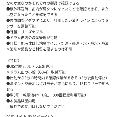
なのか空なのかそれぞれの製品で確認できる
●液体移送時に缶内が満タンになったことを確認できる、また
は空になったことを確認できる
●位置調整アダプタにより、計測したい液面ラインによってセ
ンサーを調整可能
●軽量・リーズナブル
●ドラム缶内の液体管理が可能
●仕様可能液体は低粘度オイル・灯油・軽油・水・廃水・廃液
※溶剤や薬品など材質を侵すものは不可
《特長》
●JIS規格200Lドラム缶専用
※ドラム缶の小栓（G3/4）取付可能
●始動から3分の時間内で確認作業ができる（3分後自動停止）
●満タン・空表示は点灯部分が赤色になり、15秒ブザーで知ら
せる
●単3形 乾電池4本（約1、000回程度利用可能）
●本製品は屋内用
公式サイト 製品ページ