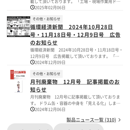
載して頂いております。 「工場・現場作業用ドラ
（APPQO600シリーズ）そのた 液面計などを掲
2025年02月06日
ムポンプ品揃えNo.1トップメーカーの高機能型ポ
載。 是非ご覧ください！
ンプ・エア機器シリーズ」という記事で灯油・軽
その他・お知らせ
油用の電動式ドラムポンプ（TDP1シリーズ）・切
循環経済新聞 2024年10月28日
削液の循環ろ過専用（J-Fシリーズ）・液体管理用
（センサ式液面計・エア式液面計・レーザー式液
号・11月18日号・12月9日号 広告
面計）・シンナーやアセトン、アルコール用エア
のお知らせ
式・電動式ドラムポンプ（CHD1シリーズ）・災害
循環経済新聞 2024年10月28日号・11月18日号・
対策用（ウイングポンプシリーズ・EDOシリー
12月9日号 広告掲載して頂いております。 「ド
ズ）・液体加熱用（HTJシリーズ）と商品のライン
2024年12月09日
ラム缶・容器の中身を見える化しませんか？使用
ナップを掲載させて頂いております。同時に弊社
液体、廃液・廃油・オイル・灯油・軽油」という
代表取締役社長・木村のインタビュー記事も掲載
その他・お知らせ
タイトルで、容器内の残量を瞬時にチェック！非
頂いております。 是非ご覧ください！
月刊廃棄物 12月号 記事掲載のお
接触のレーザーで液体を感知する「レーザー式液
面計（GDEシリーズ）」光と音で満タン・液切れ
知らせ
をお知らせ、簡単操作の乾電池式モデル「センサ
月刊廃棄物 12月号に記事掲載して頂いておりま
式液面計（GDBシリーズ）」エア式ポンプと連動
す。 ドラム缶・容器の中身を「見える化」しませ
して圧縮エアだけで液面を制御できる「エア式液
2024年12月06日
んか？使用液体：廃液・廃油・オイル・灯油・軽
面計（GDA）」の3機種を掲載しております。 是非
油として「レーザー液面計（GDEシリーズ）」
製品ニュース一覧 (310)
ご覧ください！
「センサ式液面計（GDBシリーズ）」「エア式液
面計（GDAシリーズ）」をご紹介頂いておりま