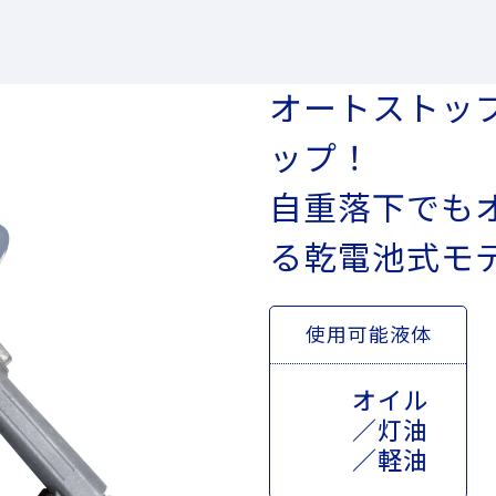
オートストッ
ップ！
自重落下でも
る乾電池式モ
使用可能液体
オイル
／灯油
／軽油