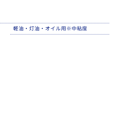
軽油・灯油・オイル用※中粘度
販売
ネット販売
直営のオンラインショップや
楽天、Yahoo、Amazonの各
購入が
ECサイトでも販売しており
ます
販売
もご購
eコマース
可能で