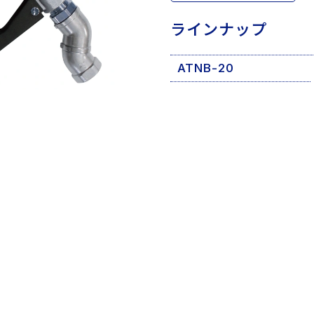
ラインナップ
ATNB-20
ご購入
代理店、全国
店
全国の代理店でご
可能です。また、
店・機械工具店で
入やお見積もりが
す。