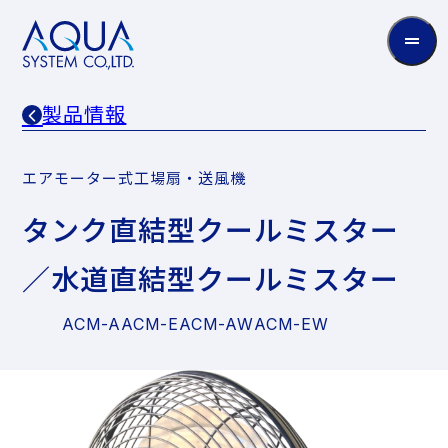
AQUA
System
CO.LTD
製品情報
エアモーター式工場扇・送風機
タンク直結型クールミスター
／水道直結型クールミスター
ACM-A
ACM-E
ACM-AW
ACM-EW