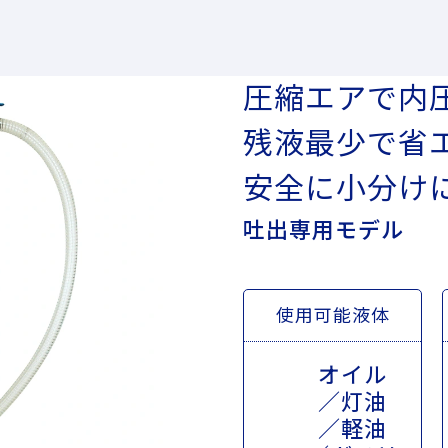
圧縮エアで内
残液最少で省
安全に小分け
吐出専用モデル
使用可能液体
オイル
／灯油
／軽油