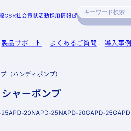
報
CSR社会貢献活動
採用情報
製品サポート
よくあるご質問
導入事
ンプ（ハンディポンプ）
ッシャーポンプ
-25
APD-20N
APD-25N
APD-20G
APD-25G
APD