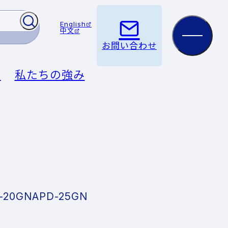
English
中文
お問い合わせ
例
私たちの強み
-20GN
APD-25GN