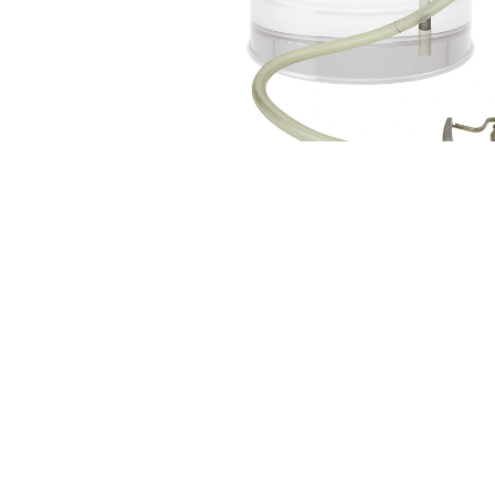
APD-20（25）