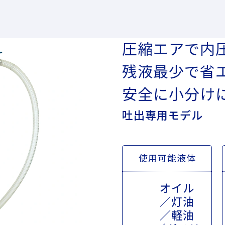
圧縮エアで内
残液最少で省
安全に小分け
吐出専用モデル
使用可能液体
オイル
／灯油
／軽油