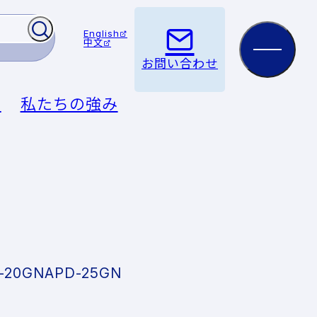
English
中文
お問い合わせ
例
私たちの強み
-20GN
APD-25GN