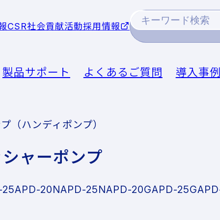
報
CSR社会貢献活動
採用情報
製品サポート
よくあるご質問
導入事
ンプ（ハンディポンプ）
ッシャーポンプ
-25
APD-20N
APD-25N
APD-20G
APD-25G
APD