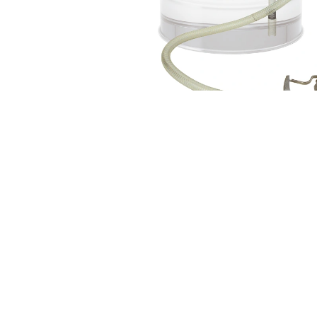
APD-20（25）