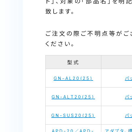
ド」、対象の「部品名」を明
致します。
ご注文の際ご不明点等がご
ください。
型式
GN-AL20(25)
パ
GN-ALT20(25)
パ
GN-SUS20(25)
パ
APD-20／APD-
アダプタ、