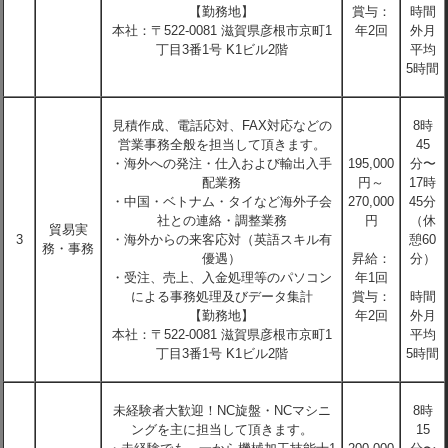
【勤務地】
賞与：
時間
本社：〒522-0081 滋賀県彦根市京町1
年2回
外月
丁目3番1号 K1ビル2階
平均
5時間
見積作成、電話応対、FAX対応などの
8時
営業事務全般を担当して頂きます。
45
・海外への発注・仕入および輸出入手
195,000
分〜
配業務
円～
17時
・中国・ベトナム・タイなど海外子会
270,000
45分
社との連絡・調整業務
円
（休
貿易実
3
・海外からの来客応対（英語スキル有
憩60
務・事務
優遇）
昇給：
分）
・受注、売上、入金処理等のパソコン
年1回
による事務処理及びデータ集計
賞与：
時間
【勤務地】
年2回
外月
本社：〒522-0081 滋賀県彦根市京町1
平均
丁目3番1号 K1ビル2階
5時間
未経験者大歓迎！NC旋盤・NCマシニ
8時
ングを主に担当して頂きます。
15