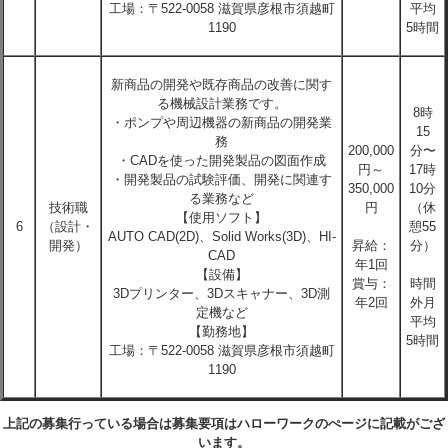
工場：〒522-0058 滋賀県彦根市須越町
平均
1190
5時間
新商品の開発や既存商品の改善に関す
る機械設計業務です。
8時
・ポンプや周辺機器の新商品の開発業
15
務
200,000
分〜
・CADを使った開発製品の図面作成
円～
17時
・開発製品の試験評価、開発に関連す
350,000
10分
る業務など
技術職
円
（休
【使用ソフト】
6
（設計・
憩55
AUTO CAD(2D)、Solid Works(3D)、HI-
開発）
昇給：
分）
CAD
年1回
【設備】
賞与：
時間
3Dプリンター、3Dスキャナー、3D測
年2回
外月
定機など
平均
【勤務地】
5時間
工場：〒522-0058 滋賀県彦根市須越町
1190
上記の募集行っている場合は募集要項はハローワークのぺージに記載がござ
います。