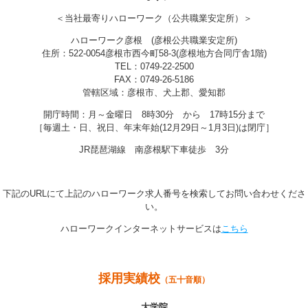
＜当社最寄りハローワーク（公共職業安定所）＞
ハローワーク彦根 (彦根公共職業安定所)
住所：522-0054彦根市西今町58-3(彦根地方合同庁舎1階)
TEL：0749-22-2500
FAX：0749-26-5186
管轄区域：彦根市、犬上郡、愛知郡
開庁時間：月～金曜日 8時30分 から 17時15分まで
［毎週土・日、祝日、年末年始(12月29日～1月3日)は閉庁］
JR琵琶湖線 南彦根駅下車徒歩 3分
下記のURLにて上記のハローワーク求人番号を検索してお問い合わせくださ
い。
ハローワークインターネットサービスは
こちら
採用実績校
（五十音順）
大学院