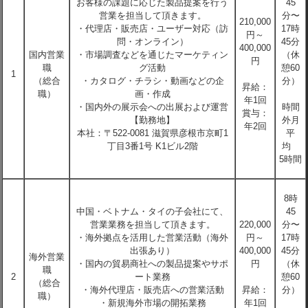
お客様の課題に応じた製品提案を行う
45
営業を担当して頂きます。
分〜
210,000
・代理店・販売店・ユーザー対応（訪
17時
円～
問・オンライン）
45分
400,000
国内営業
・市場調査などを通じたマーケティン
（休
円
職
グ活動
憩60
1
（総合
・カタログ・チラシ・動画などの企
分）
昇給：
職）
画・作成
年1回
・国内外の展示会への出展および運営
時間
賞与：
【勤務地】
外月
年2回
本社：〒522-0081 滋賀県彦根市京町1
平
丁目3番1号 K1ビル2階
均
5時間
8時
中国・ベトナム・タイの子会社にて、
45
営業業務を担当して頂きます。
220,000
分〜
・海外拠点を活用した営業活動（海外
円～
17時
出張あり）
400,000
45分
海外営業
・国内の貿易商社への製品提案やサポ
円
（休
職
2
ート業務
憩60
（総合
・海外代理店・販売店への営業活動
昇給：
分）
職）
・新規海外市場の開拓業務
年1回