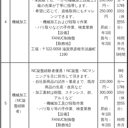
・未経験でも、一から機械加工技能士1
200,000
分〜
級の先輩が丁寧に指導します。
円～
17時
・希望に応じて、資格取得にもチャレ
250,000
10分
ンジできます。
円
（休
4
機械加工
・機械加工および段取り作業
憩55
・バリ取りなどの手作業、検査業務
昇給：
分）
【設備】
年1回
FANUC制御盤
賞与：
時間
【勤務地】
年2回
外月
工場：〒522-0058 滋賀県彦根市須越町
平均
1190
5時間
NC旋盤経験者優遇！NC旋盤・NCマシ
8時
ニングを主に担当して頂きます。
15
・自社新商品の試作～量産まで、既存
220,000
分〜
商品の生産・改良など
円～
17時
・加工素材は樹脂、ステンレス、鉄、
300,000
10分
機械加工
アルミなど
円
（休
（NC旋
5
・機械加工及び段取作業
憩55
盤経験
・バリ取り等の手作業、検査業務
昇給：
分）
者）
【設備】
年1回
FANUC制御盤
賞与：
時間
【勤務地】
年2回
外月