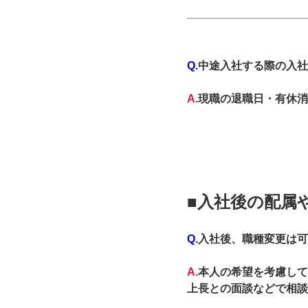
Q.
中途入社する際の入社
A.
現職の退職日・有休消
■入社後の配属
Q.
入社後、職種変更は可
A.
本人の希望を考慮して
上長との面談などで相談