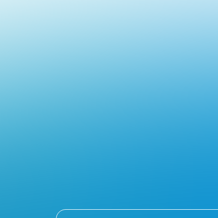
AQUA
System
CO.LTD