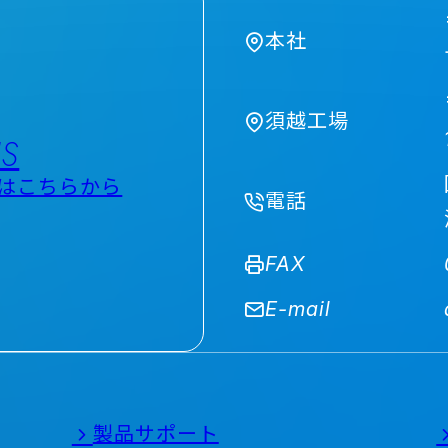
本社
須越工場
US
はこちらから
電話
FAX
E-mail
製品サポート