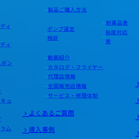
製品ご購入方法
耐薬品表
ンディ
ポンプ選定
粘度対応
相談
表
ンディ
動画紹介
ムポン
カタログ・フライヤー
代理店情報
全国販売店情報
ー
サービス・修理体制
バキュ
よくあるご質問
プ
フラム
導入事例