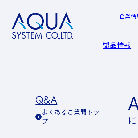
企業情
AQUA
System
CO.LTD
製品情報
Q&A
よくあるご質問トッ
に
プ