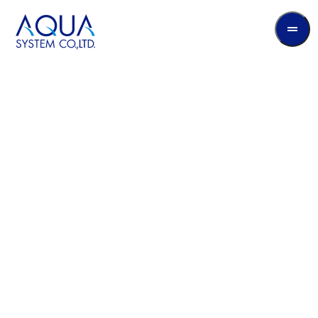
AQUA
System
CO.LTD