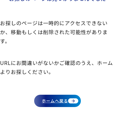
N
探
F
し
お探しのページは一時的にアクセスできない
の
か、移動もしくは削除された可能性がありま
ペ
す。
ー
ジ
は
URLにお間違いがないかご確認のうえ、ホーム
見
よりお探しください。
つ
か
り
ホームへ戻る
ま