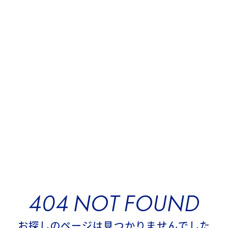
40
4
0
4
N
O
T
F
O
U
N
D
お
お
探
し
の
ペ
ー
ジ
は
見
つ
か
り
ま
せ
ん
で
し
た