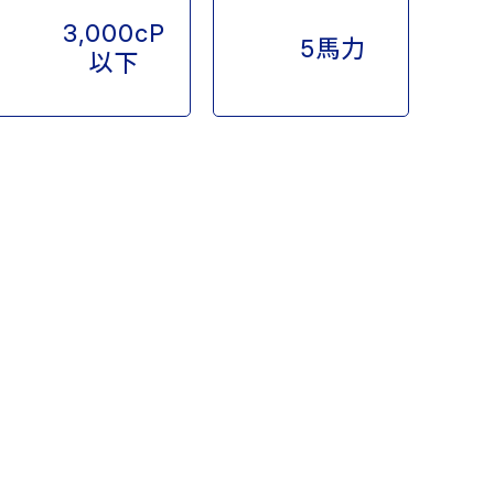
3,000cP
5馬力
以下
オイル用／乾湿両用
販売
ネット販売
直営のオンラインショップや
楽天、Yahoo、Amazonの各
購入が
ECサイトでも販売しており
ます
販売