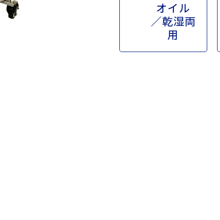
オイル
／乾湿両
用
ラインナップ
APPQO550-SET
ご購入
代理店、全国
店
全国の代理店でご
可能です。また、